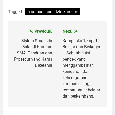
Tagged:
cara buat surat izin kampus
Post
Previous:
Next:
navigation
Sistem Surat Izin
Kampusku Tempat
Sakit di Kampus
Belajar dan Berkarya
SMA: Panduan dan
– Sebuah puisi
Prosedur yang Harus
pendek yang
Diketahui
menggambarkan
keindahan dan
keberagaman
kampus sebagai
tempat untuk belajar
dan berkembang.