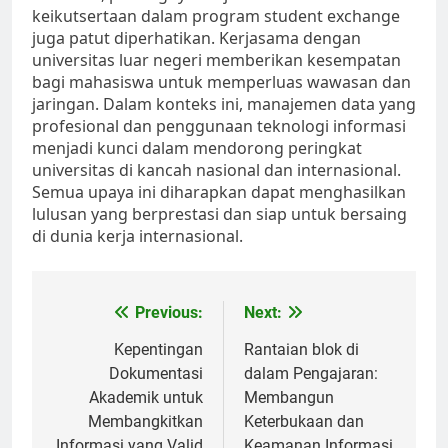
keikutsertaan dalam program student exchange
juga patut diperhatikan. Kerjasama dengan
universitas luar negeri memberikan kesempatan
bagi mahasiswa untuk memperluas wawasan dan
jaringan. Dalam konteks ini, manajemen data yang
profesional dan penggunaan teknologi informasi
menjadi kunci dalam mendorong peringkat
universitas di kancah nasional dan internasional.
Semua upaya ini diharapkan dapat menghasilkan
lulusan yang berprestasi dan siap untuk bersaing
di dunia kerja internasional.
Post
Previous:
Next:
navigation
Kepentingan
Rantaian blok di
Dokumentasi
dalam Pengajaran:
Akademik untuk
Membangun
Membangkitkan
Keterbukaan dan
Informasi yang Valid
Keamanan Informasi