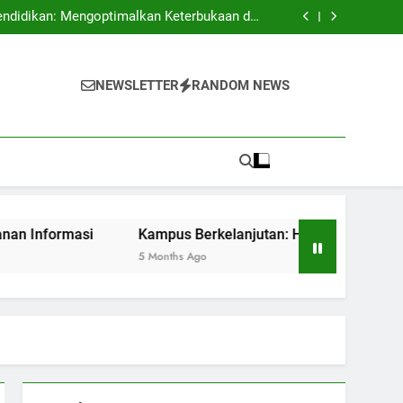
 Mengembangkan Budaya Terbuka dan Kreatif
endidikan: Mengoptimalkan Keterbukaan dan
Keamanan Informasi
batan dan Kesempatan untuk Sustainability
 Pendidikan dengan Akreditasi Internasional
 Mengembangkan Budaya Terbuka dan Kreatif
endidikan: Mengoptimalkan Keterbukaan dan
NEWSLETTER
RANDOM NEWS
Keamanan Informasi
batan dan Kesempatan untuk Sustainability
 Pendidikan dengan Akreditasi Internasional
si
Kampus Berkelanjutan: Hambatan dan Kesempatan unt
5 Months Ago