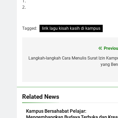
1.
2.
Tagged:
lirik lagu kisah kasih di kampus
Post
Previou
navigation
Langkah-langkah Cara Menulis Surat Izin Kamp
yang Ben
Related News
Kampus Bersahabat Pelajar:
Mengembangkan Budaya Terbuka dan Kreat