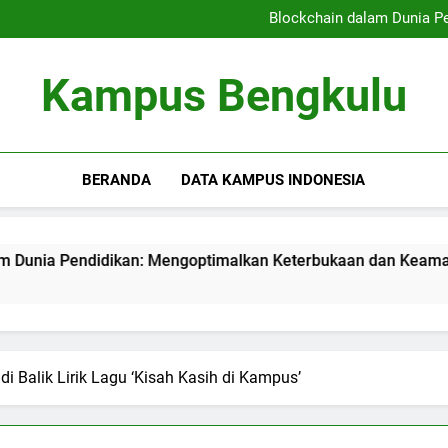
Kampus Bersahabat Pelajar:
Blockchain dalam Dunia P
Kampus Berkelanjutan: Ham
Meningkatkan Kualitas
Kampus Bersahabat Pelajar:
Kampus Bengkulu
Blockchain dalam Dunia P
Kampus Berkelanjutan: Ham
Meningkatkan Kualitas
BERANDA
DATA KAMPUS INDONESIA
didikan: Mengoptimalkan Keterbukaan dan Keamanan Informa
di Balik Lirik Lagu ‘Kisah Kasih di Kampus’