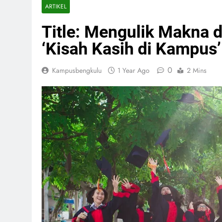
ARTIKEL
Title: Mengulik Makna da
‘Kisah Kasih di Kampus’
0
Kampusbengkulu
1 Year Ago
2 Mins