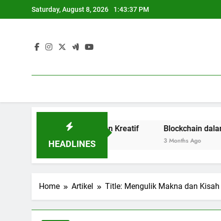
Skip
Saturday, August 8, 2026
1:43:38 PM
to
content
daya Terbuka dan Kreatif
Blockchain dalam Dunia Pen
3 Months Ago
HEADLINES
Home
Artikel
Title: Mengulik Makna dan Kisah 