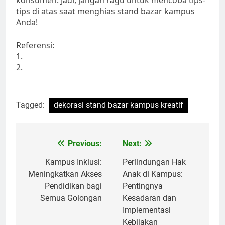
konsumen. Jadi, jangan ragu untuk mencoba tips-
tips di atas saat menghias stand bazar kampus
Anda!
Referensi:
1.
2.
Tagged:
dekorasi stand bazar kampus kreatif
Post
Previous:
Next:
navigation
Kampus Inklusi:
Perlindungan Hak
Meningkatkan Akses
Anak di Kampus:
Pendidikan bagi
Pentingnya
Semua Golongan
Kesadaran dan
Implementasi
Kebijakan