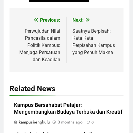
Post
Previous:
Next:
navigation
Perwujudan Nilai
Saatnya Berpisah:
Pancasila dalam
Kata Kata
Politik Kampus:
Perpisahan Kampus
Menjaga Persatuan
yang Penuh Makna
dan Keadilan
Related News
Kampus Bersahabat Pelajar:
Mengembangkan Budaya Terbuka dan Kreatif
kampusbengkulu
3 months ago
0