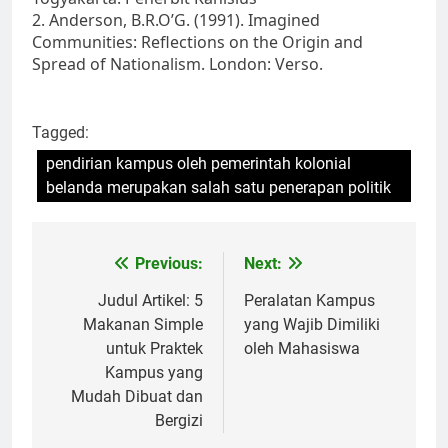
2. Anderson, B.R.O’G. (1991). Imagined
Communities: Reflections on the Origin and
Spread of Nationalism. London: Verso.
Tagged:
pendirian kampus oleh pemerintah kolonial
belanda merupakan salah satu penerapan politik
Post
Previous:
Next:
navigation
Judul Artikel: 5
Peralatan Kampus
Makanan Simple
yang Wajib Dimiliki
untuk Praktek
oleh Mahasiswa
Kampus yang
Mudah Dibuat dan
Bergizi