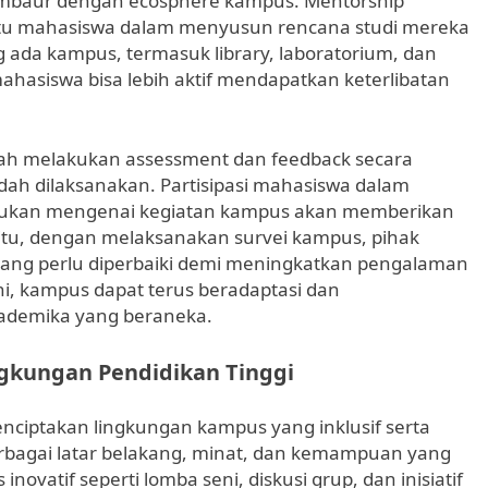
embaur dengan ecosphere kampus. Mentorship
tu mahasiswa dalam menyusun rencana studi mereka
ada kampus, termasuk library, laboratorium, dan
mahasiswa bisa lebih aktif mendapatkan keterlibatan
dalah melakukan assessment dan feedback secara
dah dilaksanakan. Partisipasi mahasiswa dalam
ukan mengenai kegiatan kampus akan memberikan
 itu, dengan melaksanakan survei kampus, pihak
 yang perlu diperbaiki demi meningkatkan pengalaman
ini, kampus dapat terus beradaptasi dan
ademika yang beraneka.
ngkungan Pendidikan Tinggi
menciptakan lingkungan kampus yang inklusif serta
erbagai latar belakang, minat, dan kemampuan yang
 inovatif seperti lomba seni, diskusi grup, dan inisiatif