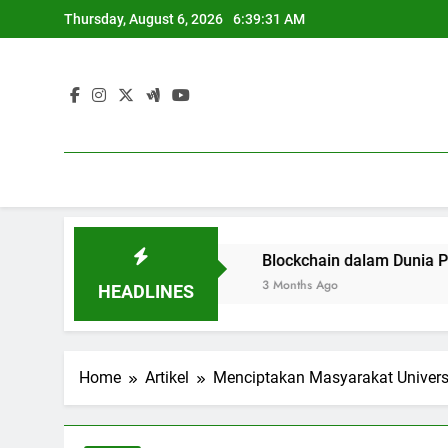
Skip
Thursday, August 6, 2026
6:39:32 AM
to
content
buka dan Kreatif
Blockchain dalam Dunia Pendidikan:
3 Months Ago
HEADLINES
Home
Artikel
Menciptakan Masyarakat Universi