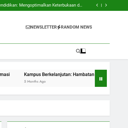
 Mengembangkan Budaya Terbuka dan Kreatif
endidikan: Mengoptimalkan Keterbukaan dan
Keamanan Informasi
batan dan Kesempatan untuk Sustainability
 Pendidikan dengan Akreditasi Internasional
 Mengembangkan Budaya Terbuka dan Kreatif
endidikan: Mengoptimalkan Keterbukaan dan
NEWSLETTER
RANDOM NEWS
Keamanan Informasi
batan dan Kesempatan untuk Sustainability
 Pendidikan dengan Akreditasi Internasional
Kampus Berkelanjutan: Hambatan dan Kesempatan untuk Susta
5 Months Ago