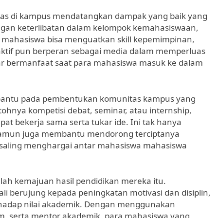
vitas di kampus mendatangkan dampak yang baik yang
ngan keterlibatan dalam kelompok kemahasiswaan,
ra mahasiswa bisa menguatkan skill kepemimpinan,
g aktif pun berperan sebagai media dalam memperluas
enar bermanfaat saat para mahasiswa masuk ke dalam
embantu pada pembentukan komunitas kampus yang
ontohnya kompetisi debat, seminar, atau internship,
at bekerja sama serta tukar ide. Ini tak hanya
amun juga membantu mendorong terciptanya
 saling menghargai antar mahasiswa mahasiswa
alah kemajuan hasil pendidikan mereka itu.
li berujung kepada peningkatan motivasi dan disiplin,
erhadap nilai akademik. Dengan menggunakan
ium, serta mentor akademik, para mahasiswa yang