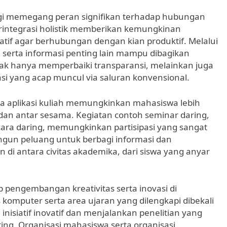
ogi memegang peran signifikan terhadap hubungan
terintegrasi holistik memberikan kemungkinan
atif agar berhubungan dengan kian produktif. Melalui
, serta informasi penting lain mampu dibagikan
idak hanya memperbaiki transparansi, melainkan juga
i yang acap muncul via saluran konvensional.
ta aplikasi kuliah memungkinkan mahasiswa lebih
dan antar sesama. Kegiatan contoh seminar daring,
cara daring, memungkinkan partisipasi yang sangat
ngun peluang untuk berbagi informasi dan
di antara civitas akademika, dari siswa yang anyar
p pengembangan kreativitas serta inovasi di
komputer serta area ujaran yang dilengkapi dibekali
 inisiatif inovatif dan menjalankan penelitian yang
g. Organisasi mahasiswa serta organisasi