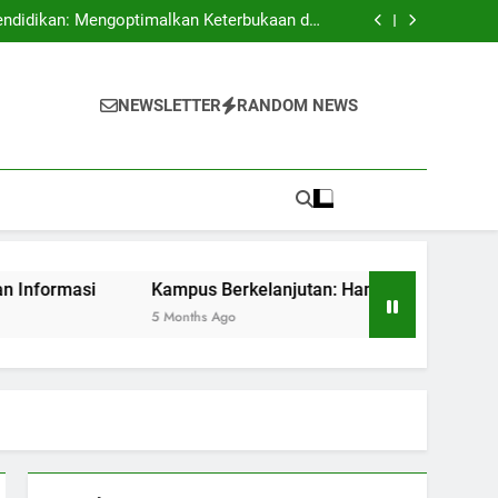
 Mengembangkan Budaya Terbuka dan Kreatif
endidikan: Mengoptimalkan Keterbukaan dan
Keamanan Informasi
batan dan Kesempatan untuk Sustainability
 Pendidikan dengan Akreditasi Internasional
 Mengembangkan Budaya Terbuka dan Kreatif
endidikan: Mengoptimalkan Keterbukaan dan
NEWSLETTER
RANDOM NEWS
Keamanan Informasi
batan dan Kesempatan untuk Sustainability
 Pendidikan dengan Akreditasi Internasional
Kampus Berkelanjutan: Hambatan dan Kesempatan untuk 
5 Months Ago