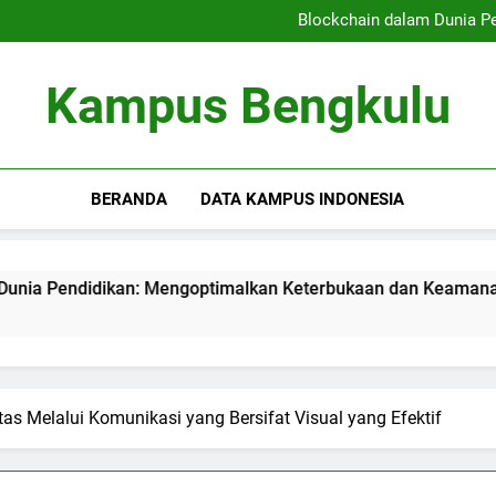
Kampus Bersahabat Pelajar:
Blockchain dalam Dunia P
Kampus Berkelanjutan: Ham
Meningkatkan Kualitas
Kampus Bersahabat Pelajar:
Kampus Bengkulu
Blockchain dalam Dunia P
Kampus Berkelanjutan: Ham
Meningkatkan Kualitas
BERANDA
DATA KAMPUS INDONESIA
ikan: Mengoptimalkan Keterbukaan dan Keamanan Informasi
as Melalui Komunikasi yang Bersifat Visual yang Efektif