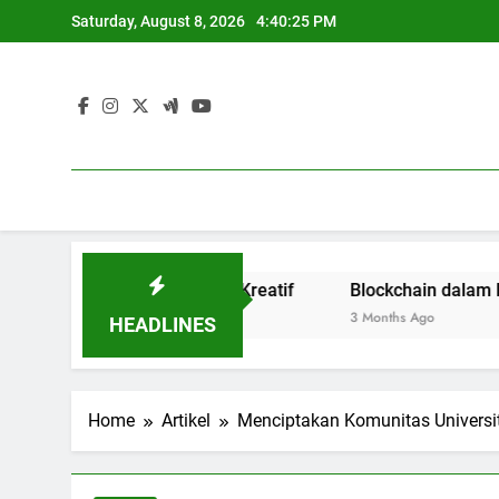
Skip
Saturday, August 8, 2026
4:40:26 PM
to
content
a Terbuka dan Kreatif
Blockchain dalam Dunia Pendid
3 Months Ago
HEADLINES
Home
Artikel
Menciptakan Komunitas Universit