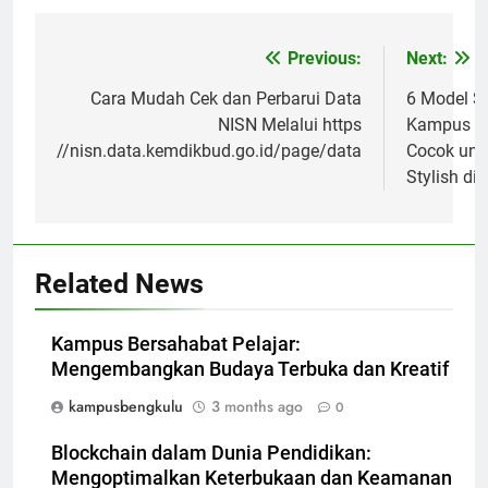
Post
Previous:
Next:
navigation
Cara Mudah Cek dan Perbarui Data
6 Model S
NISN Melalui https
Kampus H
//nisn.data.kemdikbud.go.id/page/data
Cocok unt
Stylish d
Related News
Kampus Bersahabat Pelajar:
Mengembangkan Budaya Terbuka dan Kreatif
kampusbengkulu
3 months ago
0
Blockchain dalam Dunia Pendidikan:
Mengoptimalkan Keterbukaan dan Keamanan