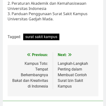
2. Peraturan Akademik dan Kemahasiswaan
Universitas Indonesia
3. Panduan Penggunaan Surat Sakit Kampus
Universitas Gadjah Mada.
Tagged:
surat sakit kampus
Post
Previous:
Next:
navigation
Kampus Toto:
Langkah-Langkah
Tempat
Penting dalam
Berkembangnya
Membuat Contoh
Bakat dan Kreativitas
Surat Izin Sakit
di Indonesia
Kampus