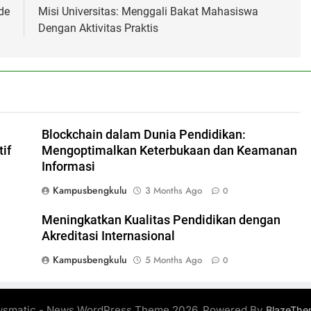
de
Misi Universitas: Menggali Bakat Mahasiswa
Dengan Aktivitas Praktis
Blockchain dalam Dunia Pendidikan:
if
Mengoptimalkan Keterbukaan dan Keamanan
Informasi
Kampusbengkulu
3 Months Ago
0
Meningkatkan Kualitas Pendidikan dengan
Akreditasi Internasional
Kampusbengkulu
5 Months Ago
0
smatic - News WordPress Theme 2026. Powered By
BlazeThe