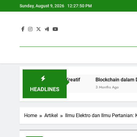
Skip
Sunday, August 9, 2026
12:27:51 PM
to
content
aya Terbuka dan Kreatif
Blockchain dalam Dunia Pend
3 Months Ago
HEADLINES
Home
Artikel
Ilmu Elektro dan Ilmu Pertanian: