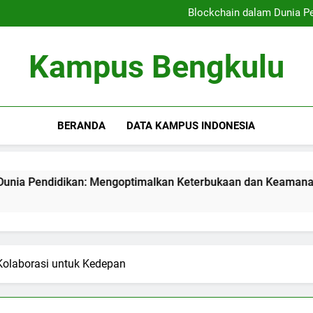
Kampus Bersahabat Pelajar:
Blockchain dalam Dunia P
Kampus Berkelanjutan: Ham
Meningkatkan Kualitas
Kampus Bersahabat Pelajar:
Kampus Bengkulu
Blockchain dalam Dunia P
Kampus Berkelanjutan: Ham
Meningkatkan Kualitas
BERANDA
DATA KAMPUS INDONESIA
idikan: Mengoptimalkan Keterbukaan dan Keamanan Informas
 Kolaborasi untuk Kedepan