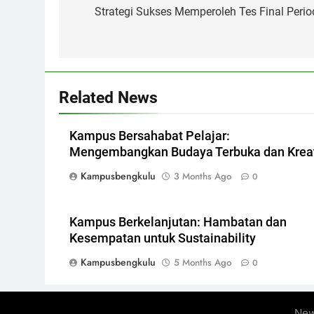
navigation
Strategi Sukses Memperoleh Tes Final Perio
Related News
Kampus Bersahabat Pelajar:
Mengembangkan Budaya Terbuka dan Kreat
Kampusbengkulu
3 Months Ago
0
Kampus Berkelanjutan: Hambatan dan
Kesempatan untuk Sustainability
Kampusbengkulu
5 Months Ago
0
New