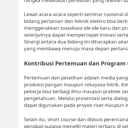
rangka melakukan penelitian yang relevan dan
Lewat acara-acara seperti seminar nasional 
bidang pertanian dan teknik elektro bisa berk
menggerakkan sosialisasi ide-ide baru dan prak
selanjutnya dapat mempercepat inovasi serta 
Sinergi antara dua bidang ini diharapkan aka
yang membawa menuju masa depan pertanian 
Kontribusi Pertemuan dan Program
Pertemuan dan pelatihan adalah media yang k
produksi pangan maupun rekayasa listrik. Ke
pekerja bisa berbagi ilmu maupun praktek send
pengetahuan. Melalui presentasi serta dia
dapat digunakan pada proyek riset maupun in
Selain itu, short course dan diskusi peren
pengkaji supaya meneliti materi terbaru di s