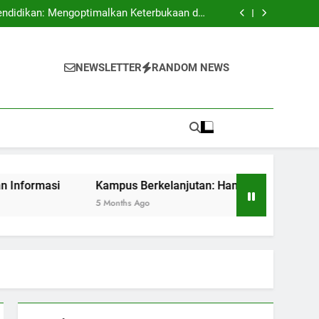
 Mengembangkan Budaya Terbuka dan Kreatif
endidikan: Mengoptimalkan Keterbukaan dan
Keamanan Informasi
batan dan Kesempatan untuk Sustainability
 Pendidikan dengan Akreditasi Internasional
 Mengembangkan Budaya Terbuka dan Kreatif
endidikan: Mengoptimalkan Keterbukaan dan
NEWSLETTER
RANDOM NEWS
Keamanan Informasi
batan dan Kesempatan untuk Sustainability
 Pendidikan dengan Akreditasi Internasional
i
Kampus Berkelanjutan: Hambatan dan Kesempatan untu
5 Months Ago