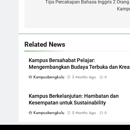
navigation
Tips Percakapan Bahasa Inggris 2 Orang 
Kamp
Related News
Kampus Bersahabat Pelajar:
Mengembangkan Budaya Terbuka dan Kreat
Kampusbengkulu
3 Months Ago
0
Kampus Berkelanjutan: Hambatan dan
Kesempatan untuk Sustainability
Kampusbengkulu
5 Months Ago
0