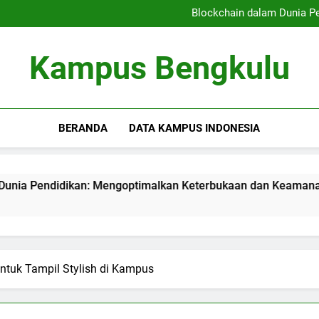
Kampus Bersahabat Pelajar:
Blockchain dalam Dunia P
Kampus Berkelanjutan: Ham
Meningkatkan Kualitas
Kampus Bersahabat Pelajar:
Kampus Bengkulu
Blockchain dalam Dunia P
Kampus Berkelanjutan: Ham
Meningkatkan Kualitas
BERANDA
DATA KAMPUS INDONESIA
ikan: Mengoptimalkan Keterbukaan dan Keamanan Informasi
ntuk Tampil Stylish di Kampus