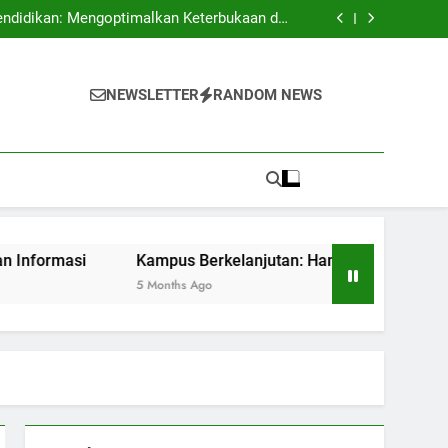
 Mengembangkan Budaya Terbuka dan Kreatif
endidikan: Mengoptimalkan Keterbukaan dan
Keamanan Informasi
batan dan Kesempatan untuk Sustainability
 Pendidikan dengan Akreditasi Internasional
 Mengembangkan Budaya Terbuka dan Kreatif
endidikan: Mengoptimalkan Keterbukaan dan
NEWSLETTER
RANDOM NEWS
Keamanan Informasi
batan dan Kesempatan untuk Sustainability
 Pendidikan dengan Akreditasi Internasional
Kampus Berkelanjutan: Hambatan dan Kesempatan untuk 
5 Months Ago