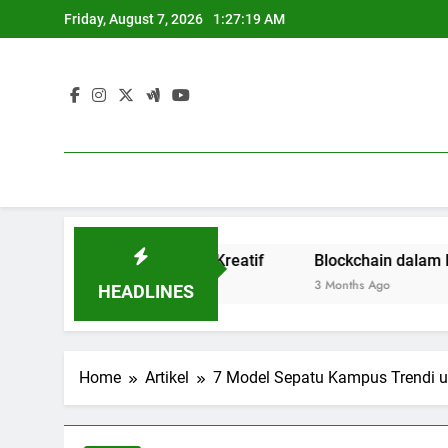
Skip
Friday, August 7, 2026
1:27:20 AM
to
content
a Terbuka dan Kreatif
Blockchain dalam Dunia Pendid
3 Months Ago
HEADLINES
Home
Artikel
7 Model Sepatu Kampus Trendi u