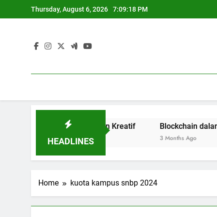
Skip
Thursday, August 6, 2026
7:09:18 PM
to
content
 Budaya Terbuka dan Kreatif
Blockchain dalam Dunia 
3 Months Ago
HEADLINES
Home
kuota kampus snbp 2024