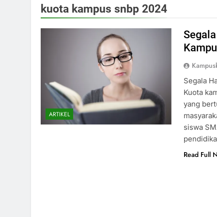
kuota kampus snbp 2024
Segala
Kampu
Kampus
Segala H
Kuota ka
yang bert
ARTIKEL
masyaraka
siswa SMA
pendidika
Read Full 