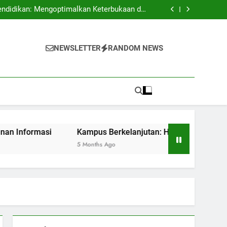
 Mengembangkan Budaya Terbuka dan Kreatif
endidikan: Mengoptimalkan Keterbukaan dan
Keamanan Informasi
batan dan Kesempatan untuk Sustainability
 Pendidikan dengan Akreditasi Internasional
 Mengembangkan Budaya Terbuka dan Kreatif
endidikan: Mengoptimalkan Keterbukaan dan
NEWSLETTER
RANDOM NEWS
Keamanan Informasi
batan dan Kesempatan untuk Sustainability
 Pendidikan dengan Akreditasi Internasional
rmasi
Kampus Berkelanjutan: Hambatan dan Kesempatan 
5 Months Ago