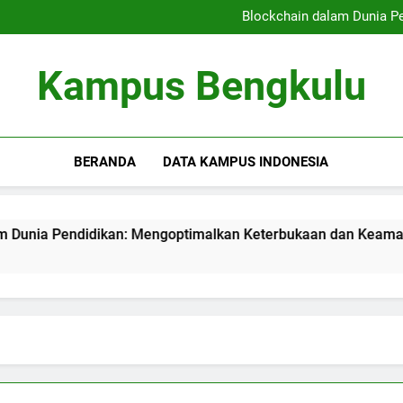
Kampus Bersahabat Pelajar:
Blockchain dalam Dunia P
Kampus Berkelanjutan: Ham
Meningkatkan Kualitas
Kampus Bersahabat Pelajar:
Kampus Bengkulu
Blockchain dalam Dunia P
Kampus Berkelanjutan: Ham
Meningkatkan Kualitas
BERANDA
DATA KAMPUS INDONESIA
Pendidikan: Mengoptimalkan Keterbukaan dan Keamanan Info