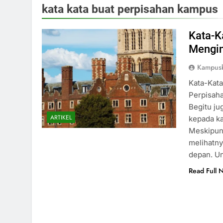
kata kata buat perpisahan kampus
Kata-K
Mengin
Kampus
Kata-Kata
Perpisaha
Begitu ju
ARTIKEL
kepada ka
Meskipun 
melihatny
depan. U
Read Full 