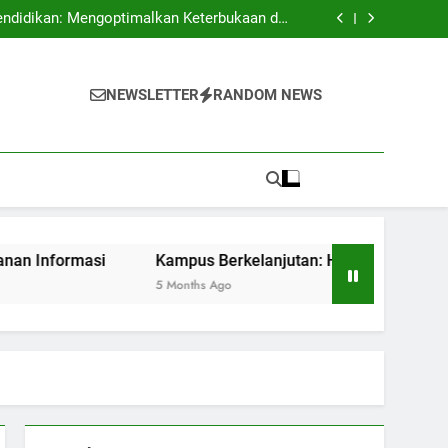
 Mengembangkan Budaya Terbuka dan Kreatif
endidikan: Mengoptimalkan Keterbukaan dan
Keamanan Informasi
batan dan Kesempatan untuk Sustainability
 Pendidikan dengan Akreditasi Internasional
 Mengembangkan Budaya Terbuka dan Kreatif
endidikan: Mengoptimalkan Keterbukaan dan
NEWSLETTER
RANDOM NEWS
Keamanan Informasi
batan dan Kesempatan untuk Sustainability
 Pendidikan dengan Akreditasi Internasional
rmasi
Kampus Berkelanjutan: Hambatan dan Kesempatan 
5 Months Ago