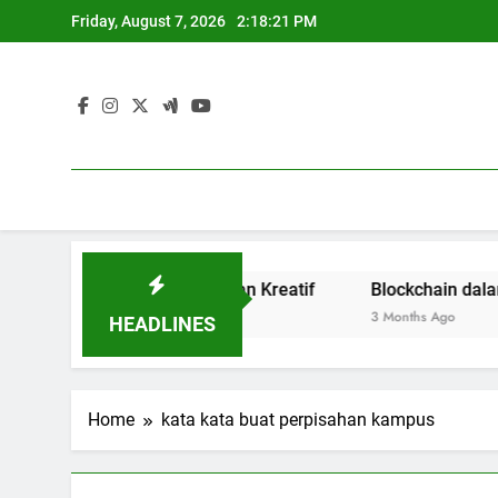
Skip
Friday, August 7, 2026
2:18:21 PM
to
content
 Budaya Terbuka dan Kreatif
Blockchain dalam Dunia 
3 Months Ago
HEADLINES
Home
kata kata buat perpisahan kampus