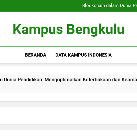
Kampus Bersahabat Pelajar:
Blockchain dalam Dunia P
Kampus Berkelanjutan: Ham
Meningkatkan Kualitas
Kampus Bersahabat Pelajar:
Kampus Bengkulu
Blockchain dalam Dunia P
Kampus Berkelanjutan: Ham
Meningkatkan Kualitas
BERANDA
DATA KAMPUS INDONESIA
Pendidikan: Mengoptimalkan Keterbukaan dan Keamanan Infor