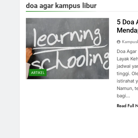
doa agar kampus libur
5 Doa 
Mendap
Kampus
Doa Agar
Layak Keh
jadwal ya
ARTIKEL
tinggi. O
istirahat
Namun, t
bagi…
Read Full 