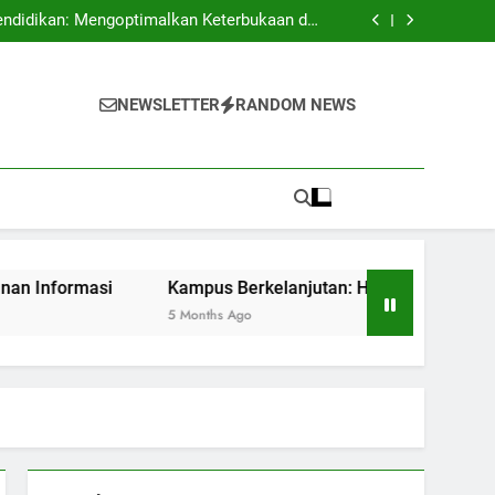
 Mengembangkan Budaya Terbuka dan Kreatif
endidikan: Mengoptimalkan Keterbukaan dan
Keamanan Informasi
batan dan Kesempatan untuk Sustainability
 Pendidikan dengan Akreditasi Internasional
 Mengembangkan Budaya Terbuka dan Kreatif
endidikan: Mengoptimalkan Keterbukaan dan
NEWSLETTER
RANDOM NEWS
Keamanan Informasi
batan dan Kesempatan untuk Sustainability
 Pendidikan dengan Akreditasi Internasional
masi
Kampus Berkelanjutan: Hambatan dan Kesempatan u
5 Months Ago