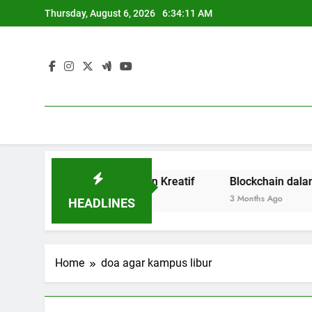
Skip
Thursday, August 6, 2026
6:34:11 AM
to
content
Budaya Terbuka dan Kreatif
Blockchain dalam Dunia 
3 Months Ago
HEADLINES
Home
doa agar kampus libur